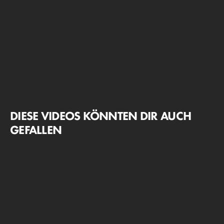
DIESE VIDEOS KÖNNTEN DIR AUCH
GEFALLEN