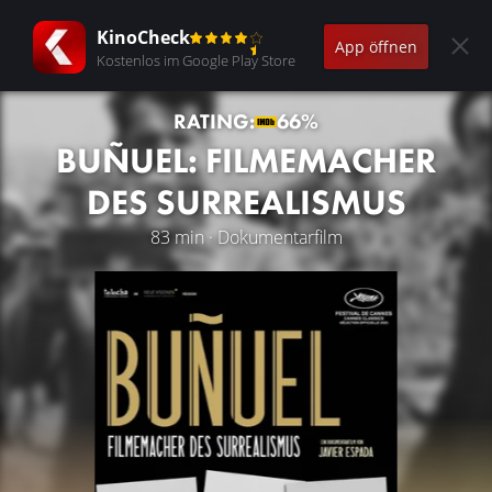
KinoCheck
App öffnen
Kostenlos im Google Play Store
RATING:
66%
BUÑUEL: FILMEMACHER
DES SURREALISMUS
83 min · Dokumentarfilm