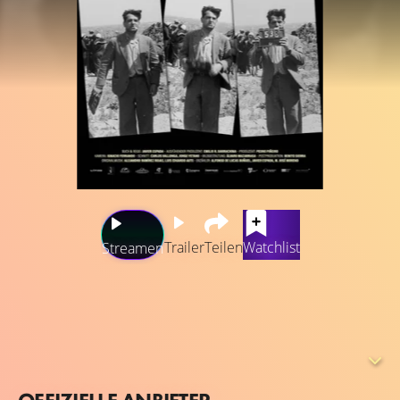
Trailer
Teilen
Watchlist
Streamen
Javier Espada untersucht, wie Luis Buñuel, der mit
Werken wie Der andalusische Hund und Das goldene
Zeitalter einer der größten Wegbereiter des
surrealistischen Kinos war, begann, sich von dieser
Bewegung zu entfernen, sie aber nie ganz aufgab und in