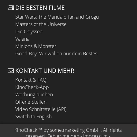
DIE BESTEN FILME
Star Wars: The Mandalorian and Grogu
Masters of the Universe
Die Odyssee
Vaiana
Minions & Monster
Good Boy: Wir wollen nur dein Bestes
KONTAKT UND MEHR
Kontakt & FAQ
KinoCheck-App
Werbung buchen
Offene Stellen
Video Schnittstelle (API)
Switch to English
KinoCheck
 ™ by 
some.marketing GmbH
. All rights 
reserved.
Fehler melden
 - 
Impressum
 - 