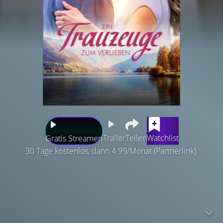
Trailer
Teilen
Watchlist
Gratis Streamen
30 Tage kostenlos, dann 4.99/Monat (Partnerlink).
Die smarte Olivia, Managerin eines gemeinnützigen
Gartenprojektes, gerät eines Tages mit Bauleiter Brian
aneinander, als dieser neben ihrem Grundstück eine
Werbetafel für einen Wohnungsbau in die Erde schlägt,