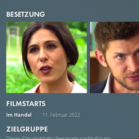
BESETZUNG
FILMSTARTS
Cristina Rosato
Greyston Holt
Im Handel
11. Februar 2022
Olivia Owens
Brian Wolf
ZIELGRUPPE
Dieses Film-Highlight überzeugte nachhaltig ein