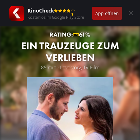
KinoCheck
App öffnen
Kostenlos im Google Play Store
RATING:
61%
EIN TRAUZEUGE ZUM
VERLIEBEN
85 min · Lovestory, TV-Film