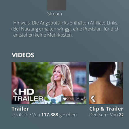
Kaufen
Stream
Hinweis: Die Angebotslinks enthalten Affiliate-Links.
Bei Nutzung erhalten wir ggf. eine Provision, für dich
entstehen keine Mehrkosten.
VIDEOS
95%
2:14
Trailer
Clip & Trailer 5
Deutsch • Von
117.388
gesehen
Deutsch • Von
22.5