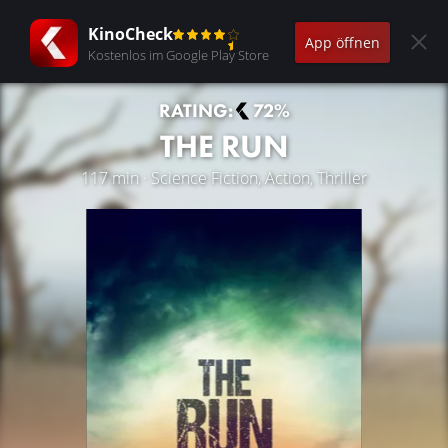
KinoCheck
App öffnen
Kostenlos im Google Play Store
RATING:
72%
THE RUN
117 min · Science Fiction, Action, Thriller