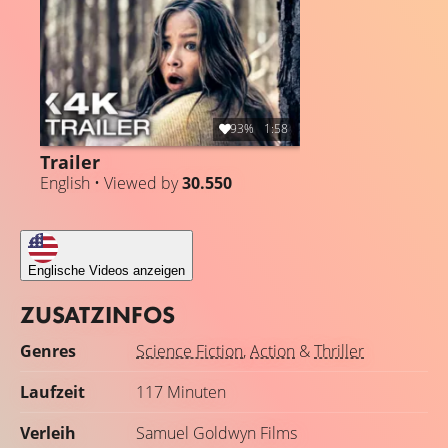
93%
1:58
Trailer
English • Viewed by
30.550
Englische Videos anzeigen
ZUSATZINFOS
Genres
Science Fiction
,
Action
&
Thriller
Laufzeit
117 Minuten
Verleih
Samuel Goldwyn Films