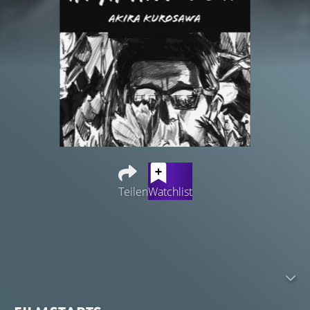
Teilen
Watchlist
Als Verbrecher das Kind eines reichen Managers
entführen wollen, es aber mit dem Sohn des Chauffeurs
verwechseln, zahlt der Manager dennoch. Dadurch
verliert er sein Hab und Gut und gerät in arge
Bedrängnis, während der Entführer noch nicht