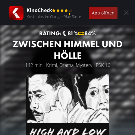
KinoCheck
App öffnen
Kostenlos im Google Play Store
RATING:
81%
84%
ZWISCHEN HIMMEL UND
HÖLLE
142 min · Krimi, Drama, Mystery · FSK 16