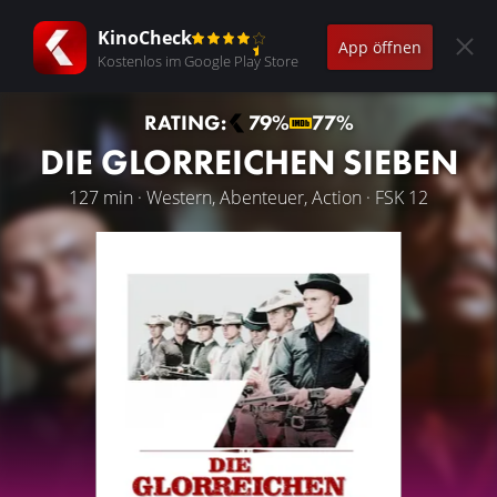
KinoCheck
App öffnen
Kostenlos im Google Play Store
RATING:
79%
77%
DIE GLORREICHEN SIEBEN
127 min · Western, Abenteuer, Action · FSK 12