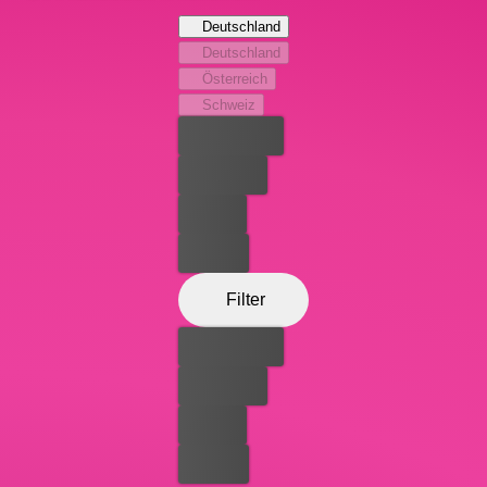
erweist sich zunächst als Fehlschlag, da die Reserven der
Deutschland
Bauern ebenso begrenzt sind wie der Idealismus ihrer
Deutschland
Helfer. Als dann aber einige Gringos doch noch ihr Herz
Österreich
für die Landbevölkerung entdecken und die
Schweiz
Söldnermentalität über Bord werfen, geht es den
Bester Preis
Banditen an den Kragen.
Kostenlos
Leihen
Kaufen
Filter
Bester Preis
Kostenlos
Leihen
Kaufen