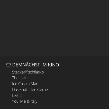
DEMNÄCHST IM KINO
Steckerlfischfiasko
The Invite
Ice Cream Man
Das Ende der Sterne
Exit 8
You, Me & Italy