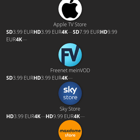
Apple TV Store
SD
3.99 EUR
HD
3.99 EUR
4K
—
SD
7.99 EUR
HD
9.99
EUR
4K
—
Freenet meinVOD
SD
3.99 EUR
HD
3.99 EUR
4K
—
Sky Store
HD
3.99 EUR
4K
—
HD
9.99 EUR
4K
—