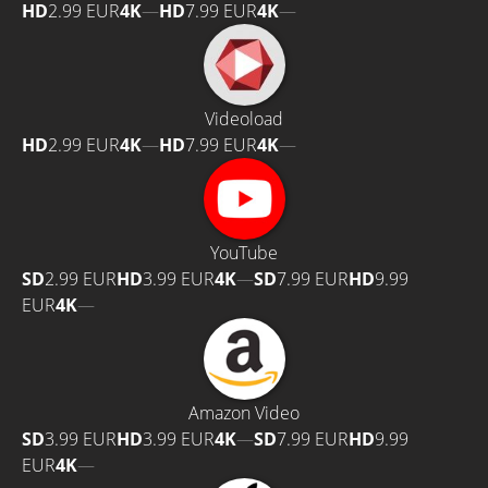
HD
2.99 EUR
4K
—
HD
7.99 EUR
4K
—
Videoload
HD
2.99 EUR
4K
—
HD
7.99 EUR
4K
—
YouTube
SD
2.99 EUR
HD
3.99 EUR
4K
—
SD
7.99 EUR
HD
9.99
EUR
4K
—
Amazon Video
SD
3.99 EUR
HD
3.99 EUR
4K
—
SD
7.99 EUR
HD
9.99
EUR
4K
—