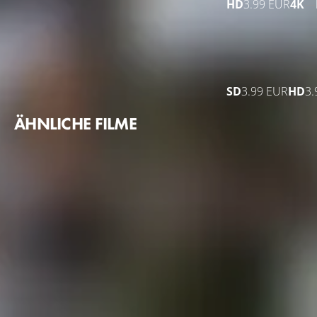
HD
3.99 EUR
4K
—
SD
3.99 EUR
HD
3.
ÄHNLICHE FILME