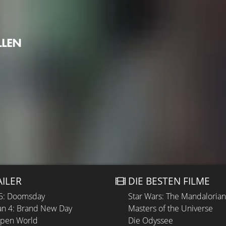
LLEN
AILER
DIE BESTEN FILME
 5: Doomsday
Star Wars: The Mandaloria
n 4: Brand New Day
Masters of the Universe
Open World
Die Odyssee