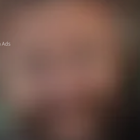
h Ads