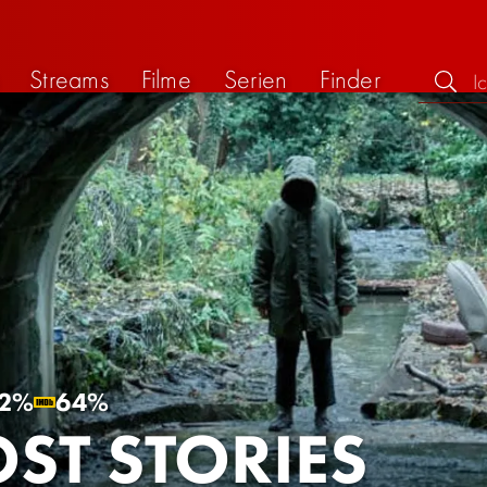
Streams
Filme
Serien
Finder
2%
64%
ST STORIES