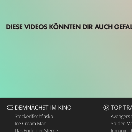
DIESE VIDEOS KÖNNTEN DIR AUCH GEFA
DEMNÄCHST IM KINO
TOP TR
Steckerlfischfiasko
Avengers
Ice Cream Man
Spider-Ma
Das Ende der Sterne
Jumanji: 