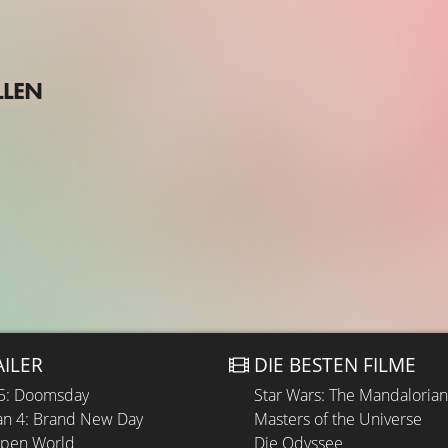
LLEN
AILER
DIE BESTEN FILME
 5: Doomsday
Star Wars: The Mandaloria
n 4: Brand New Day
Masters of the Universe
Open World
Die Odyssee