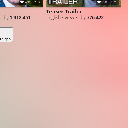
94%
2:13
88%
2:35
Teaser Trailer
ed by
1.312.451
English • Viewed by
726.422
zeigen