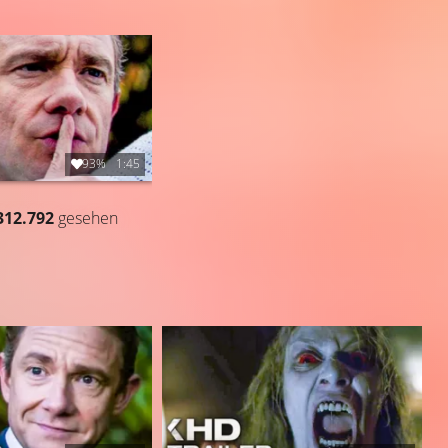
93%
1:45
312.792
gesehen