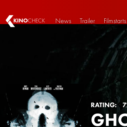
News
Trailer
Filmstarts
KINO
CHECK
RATING:
7
GHO