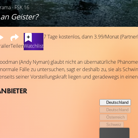
Drama · FSK 16
an Geister?
7 Tage kostenlos, dann 3.99/Monat (Partnerl
railer
Teilen
Watchlist
Goodman (Andy Nyman) glaubt nicht an übernatürliche Phänomene
normale Fälle zu untersuchen, sagt er deshalb zu, sie als Sch
 jenseits seiner Vorstellungskraft liegen und geradewegs in ein
ANBIETER
Deutschland
Deutschland
Österreich
Schweiz
Bester Preis