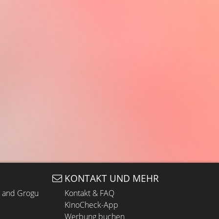
KONTAKT UND MEHR
n and Grogu
Kontakt & FAQ
KinoCheck-App
Werbung buchen