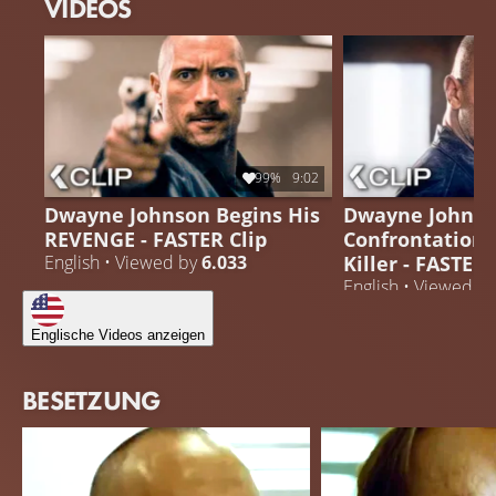
VIDEOS
99%
9:02
Dwayne Johnson Begins His
Dwayne Johnson
REVENGE - FASTER Clip
Confrontation 
Killer - FASTER 
English • Viewed by
6.033
English • Viewed b
Englische Videos anzeigen
BESETZUNG