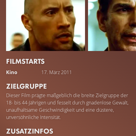
FILMSTARTS
Dwayne Johnson
Billy Bob Thornton
Kino
17. März 2011
Driver
Cop
ZIELGRUPPE
Dieser Film prägte maßgeblich die breite Zielgruppe der
18- bis 44-Jährigen und fesselt durch gnadenlose Gewalt,
unaufhaltsame Geschwindigkeit und eine düstere,
unversöhnliche Intensität.
ZUSATZINFOS