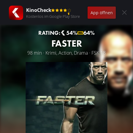
KinoCheck
App öffnen
Kostenlos im Google Play Store
RATING:
54%
64%
FASTER
98 min · Krimi, Action, Drama · FSK 18