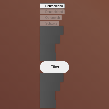
wollen, haben sich an seine Fersen geheftet: ein
Deutschland
alternder Polizist und ein Auftragskiller, der in Driver
Deutschland
einen würdigen Gegenspieler findet. Damit wird der
Österreich
Jäger zum Gejagten...
Schweiz
Bester Preis
Kostenlos
Leihen
Kaufen
Filter
Bester Preis
Kostenlos
Leihen
Kaufen