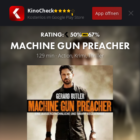
KinoCheck
App öffnen
Kostenlos im Google Play Store
RATING:
50%
67%
MACHINE GUN PREACHER
129 min · Action, Krimi, Thriller