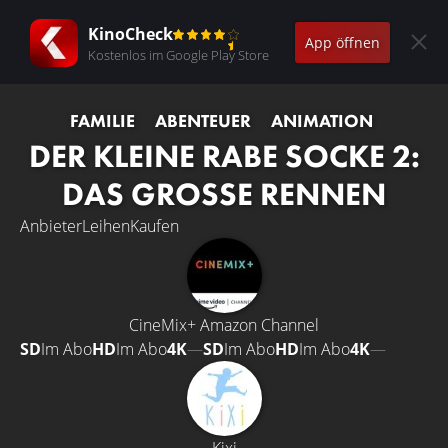
KinoCheck
App öffnen
Kostenlos im Google Play Store
FAMILIE
ABENTEUER
ANIMATION
DER KLEINE RABE SOCKE 2:
DAS GROSSE RENNEN
Anbieter
Leihen
Kaufen
CineMix+ Amazon Channel
SD
Im Abo
HD
Im Abo
4K
—
SD
Im Abo
HD
Im Abo
4K
—