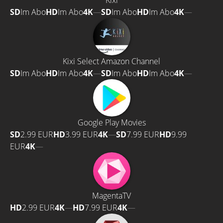
Kixi
SD
Im Abo
HD
Im Abo
4K
—
SD
Im Abo
HD
Im Abo
4K
—
Kixi Select Amazon Channel
SD
Im Abo
HD
Im Abo
4K
—
SD
Im Abo
HD
Im Abo
4K
—
Google Play Movies
SD
2.99 EUR
HD
3.99 EUR
4K
—
SD
7.99 EUR
HD
9.99
EUR
4K
—
MagentaTV
HD
2.99 EUR
4K
—
HD
7.99 EUR
4K
—