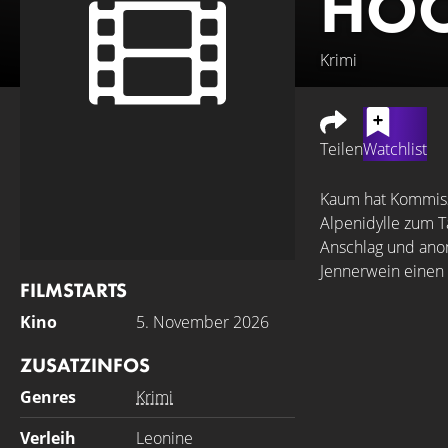
HOC
Krimi
Teilen
Watchlist
Kaum hat Kommissa
Alpenidylle zum T
Anschlag und ano
Jennerwein einen T
FILMSTARTS
Kino
5. November 2026
ZUSATZINFOS
Genres
Krimi
Verleih
Leonine