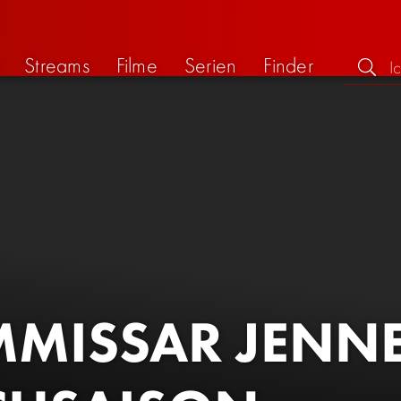
Streams
Filme
Serien
Finder
MISSAR JENN