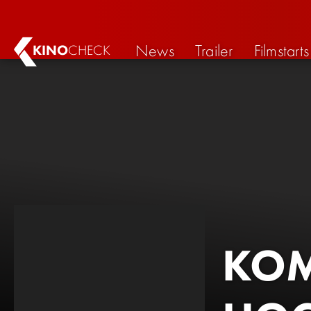
News
Trailer
Filmstarts
KINO
CHECK
KOM