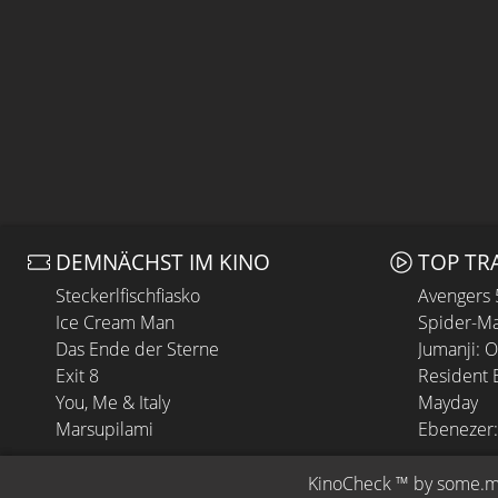
DEMNÄCHST IM KINO
TOP TR
Steckerlfischfiasko
Avengers
Ice Cream Man
Spider-Ma
Das Ende der Sterne
Jumanji: 
Exit 8
Resident E
You, Me & Italy
Mayday
Marsupilami
Ebenezer:
KinoCheck
 ™ by 
some.m