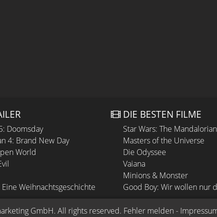
AILER
DIE BESTEN FILME
 5: Doomsday
Star Wars: The Mandaloria
n 4: Brand New Day
Masters of the Universe
Open World
Die Odyssee
vil
Vaiana
Minions & Monster
 Eine Weihnachtsgeschichte
Good Boy: Wir wollen nur d
arketing GmbH
. All rights reserved.
Fehler melden
 - 
Impressu