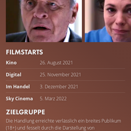
FILMSTARTS
Anthony Hopkins
Olivia Colman
Kino
26. August 2021
Anthony
Anne
Digital
25. November 2021
Im Handel
3. Dezember 2021
Sky Cinema
5. März 2022
ZIELGRUPPE
Die Handlung erreichte verlässlich ein breites Publikum
(18+) und fesselt durch die Darstellung von