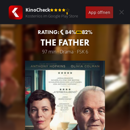
KinoCheck
App öffnen
Kostenlos im Google Play Store
RATING:
84%
82%
THE FATHER
97 min · Drama · FSK 6