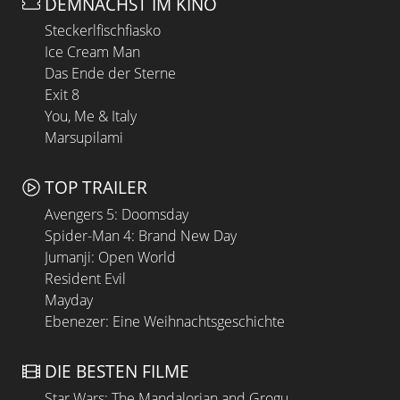
DEMNÄCHST IM KINO
Steckerlfischfiasko
Ice Cream Man
Das Ende der Sterne
Exit 8
You, Me & Italy
Marsupilami
TOP TRAILER
Avengers 5: Doomsday
Spider-Man 4: Brand New Day
Jumanji: Open World
Resident Evil
Mayday
Ebenezer: Eine Weihnachtsgeschichte
DIE BESTEN FILME
Star Wars: The Mandalorian and Grogu