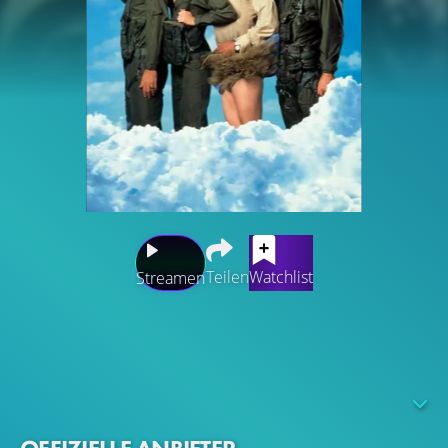
Teilen
Watchlist
Streamen
Obwohl er schon seit längerer Zeit wegen seinen
unterdurchschnittlichen Leistungen nicht mehr im Dienst
ist, soll Topper Harley für einen Großeinsatz der Navy
unter der Leitung des unzurechnungsfähigen Admirals
Benson reaktiviert werden. Noch vor Missionsbeginn trifft