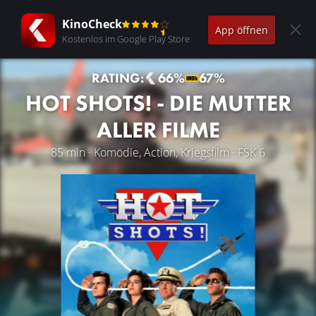
KinoCheck
App öffnen
Kostenlos im Google Play Store
RATING:
66%
67%
HOT SHOTS! - DIE MUTTER
ALLER FILME
85 min · Komödie, Action, Kriegsfilm · FSK 6