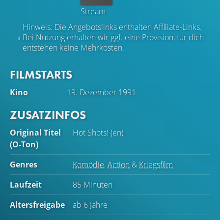
Stream
Hinweis: Die Angebotslinks enthalten Affiliate-Links.
Bei Nutzung erhalten wir ggf. eine Provision, für dich
entstehen keine Mehrkosten.
FILMSTARTS
Kino
19. Dezember 1991
ZUSATZINFOS
Original Titel
Hot Shots! (en)
(O-Ton)
Genres
Komödie
,
Action
&
Kriegsfilm
Laufzeit
85 Minuten
Altersfreigabe
ab 6 Jahre