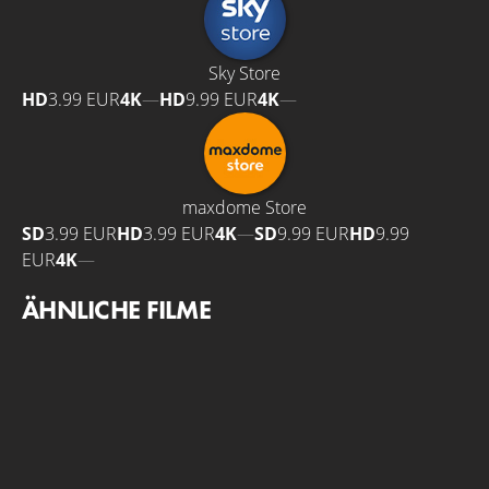
Sky Store
HD
3.99 EUR
4K
—
HD
9.99 EUR
4K
—
maxdome Store
SD
3.99 EUR
HD
3.99 EUR
4K
—
SD
9.99 EUR
HD
9.99
EUR
4K
—
ÄHNLICHE FILME