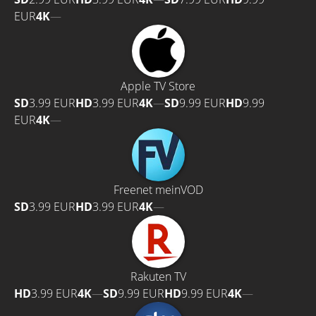
EUR
4K
—
Apple TV Store
SD
3.99 EUR
HD
3.99 EUR
4K
—
SD
9.99 EUR
HD
9.99
EUR
4K
—
Freenet meinVOD
SD
3.99 EUR
HD
3.99 EUR
4K
—
Rakuten TV
HD
3.99 EUR
4K
—
SD
9.99 EUR
HD
9.99 EUR
4K
—