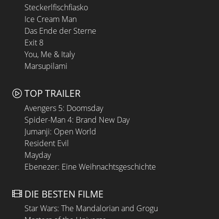
Steckerlfischfiasko
Ice Cream Man
Das Ende der Sterne
Exit 8
You, Me & Italy
Marsupilami
TOP TRAILER
Avengers 5: Doomsday
Spider-Man 4: Brand New Day
Jumanji: Open World
Resident Evil
Mayday
Ebenezer: Eine Weihnachtsgeschichte
DIE BESTEN FILME
Star Wars: The Mandalorian and Grogu