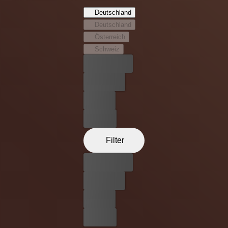
ehemaligen Rettungssanitäter. Wie Kate hat auch er nicht
Deutschland
vor, in Cedar Park zu bleiben. Eines Tages finden die
Deutschland
beiden einen Schlüssel mit einer mysteriösen Notiz, die
Österreich
sie auf eine "Weihnachtsurlaubssuche" durch die Stadt
Schweiz
schickt. Diese gemeinsame Suche wird die beiden für
Bester Preis
immer verändern...
Kostenlos
Leihen
Kaufen
Filter
Bester Preis
Kostenlos
Leihen
Kaufen