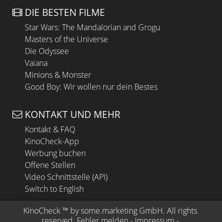
DIE BESTEN FILME
Star Wars: The Mandalorian and Grogu
Masters of the Universe
Die Odyssee
Vaiana
Minions & Monster
Good Boy: Wir wollen nur dein Bestes
KONTAKT UND MEHR
Kontakt & FAQ
KinoCheck-App
Werbung buchen
Offene Stellen
Video Schnittstelle (API)
Switch to English
KinoCheck
 ™ by 
some.marketing GmbH
. All rights 
reserved.
Fehler melden
 - 
Impressum
 - 