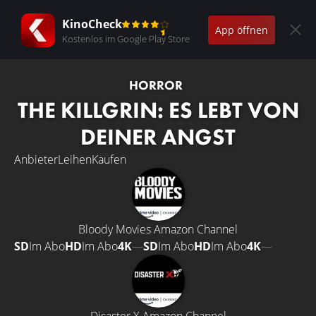
KinoCheck
App öffnen
Kostenlos im Google Play Store
HORROR
THE KILLGRIN: ES LEBT VON
DEINER ANGST
Anbieter
Leihen
Kaufen
Bloody Movies Amazon Channel
SD
Im Abo
HD
Im Abo
4K
—
SD
Im Abo
HD
Im Abo
4K
—