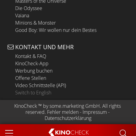
Masters of the Universe
Die Odyssee
Vaiana
Minions & Monster
Good Boy: Wir wollen nur dein Bestes
KONTAKT UND MEHR
Kontakt & FAQ
KinoCheck-App
Werbung buchen
Offene Stellen
Video Schnittstelle (API)
Switch to English
KinoCheck
 ™ by 
some.marketing GmbH
. All rights 
reserved.
Fehler melden
 - 
Impressum
 - 
Datenschutzerklärung
KINO
CHECK