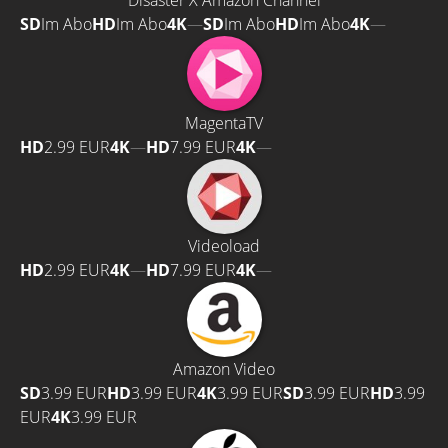
Disaster X Amazon Channel
SD
Im Abo
HD
Im Abo
4K
—
SD
Im Abo
HD
Im Abo
4K
—
MagentaTV
HD
2.99 EUR
4K
—
HD
7.99 EUR
4K
—
Videoload
HD
2.99 EUR
4K
—
HD
7.99 EUR
4K
—
Amazon Video
SD
3.99 EUR
HD
3.99 EUR
4K
3.99 EUR
SD
3.99 EUR
HD
3.99
EUR
4K
3.99 EUR