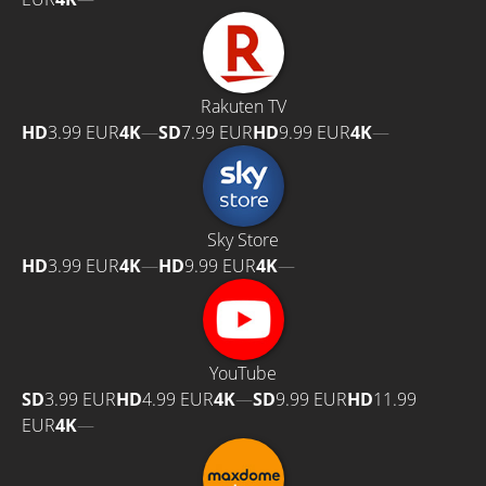
Rakuten TV
HD
3.99 EUR
4K
—
SD
7.99 EUR
HD
9.99 EUR
4K
—
Sky Store
HD
3.99 EUR
4K
—
HD
9.99 EUR
4K
—
YouTube
SD
3.99 EUR
HD
4.99 EUR
4K
—
SD
9.99 EUR
HD
11.99
EUR
4K
—