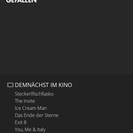
DEMNÄCHST IM KINO
Steckerlfischfiasko
The Invite
Ice Cream Man
Das Ende der Sterne
Exit 8
You, Me & Italy