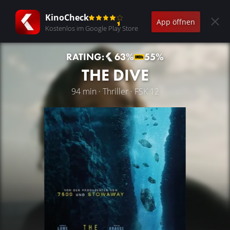
KinoCheck
App öffnen
Kostenlos im Google Play Store
RATING:
63%
55%
THE DIVE
94 min · Thriller · FSK 12