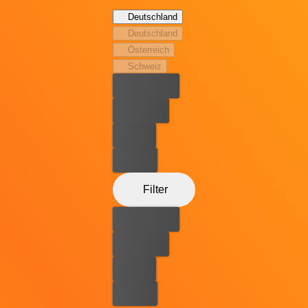
schnell zu einer eigenwilligen Dreieckskonstellation. Als
Deutschland
Teil einer neuen Musikbewegung werden sie trotz
Deutschland
staatlich kontrollierter Konzerte das Schicksal des Rock 'n'
Österreich
Rolls in der Sowjetunion verändern!
Schweiz
Bester Preis
Kostenlos
Leihen
Kaufen
Filter
Bester Preis
Kostenlos
Leihen
Kaufen