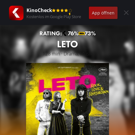
KinoCheck
App öffnen
Kostenlos im Google Play Store
RATING:
76%
73%
LETO
128 min · Drama, Musik