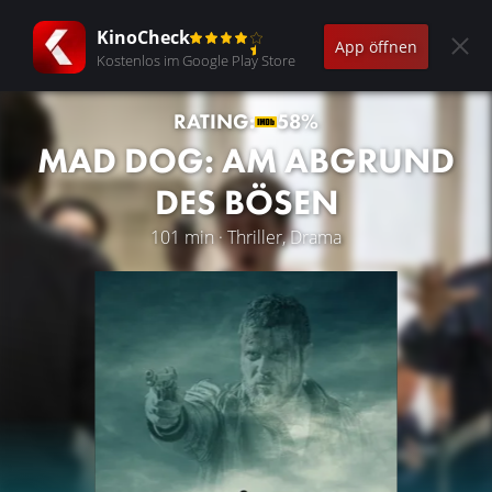
KinoCheck
App öffnen
Kostenlos im Google Play Store
RATING:
58%
MAD DOG: AM ABGRUND
DES BÖSEN
101 min · Thriller, Drama