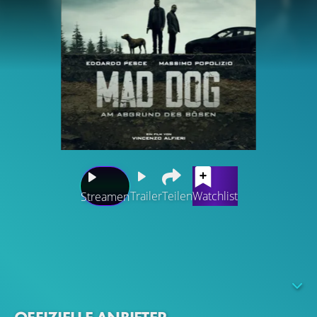
Trailer
Teilen
Watchlist
Streamen
Als die beiden Jugendlichen Adele und Luca nach einer
Party spurlos verschwinden, weckt das in dem
abgelegenen toskanischen Landstrich Angst und
Misstrauen unter den Einheimischen. Zusammen mit
seinem Vorgesetzten Rio ermittelt ausgerechnet der