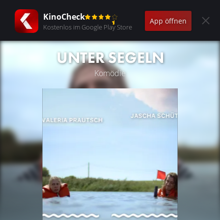
KinoCheck
App öffnen
Kostenlos im Google Play Store
UNTER SEGELN
Komödie