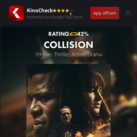
KinoCheck
App öffnen
Kostenlos im Google Play Store
RATING:
42%
COLLISION
99 min · Thriller, Action, Drama