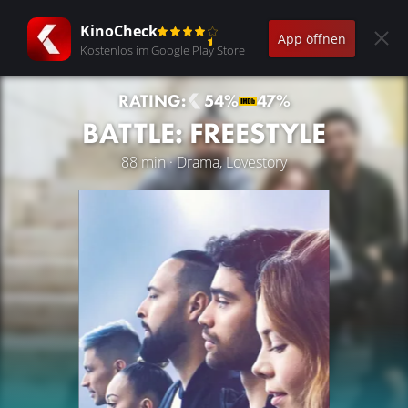
KinoCheck
App öffnen
Kostenlos im Google Play Store
RATING:
54%
47%
BATTLE: FREESTYLE
88 min · Drama, Lovestory