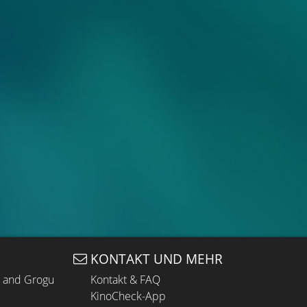
KONTAKT UND MEHR
n and Grogu
Kontakt & FAQ
KinoCheck-App