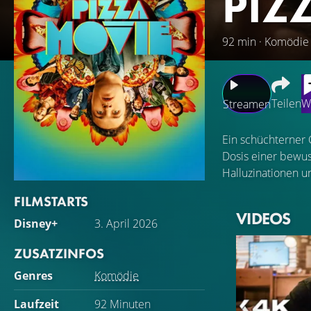
PIZ
92 min · Komödie
Teilen
W
Streamen
Ein schüchterner 
Dosis einer bewus
Halluzinationen u
FILMSTARTS
VIDEOS
Disney+
3. April 2026
ZUSATZINFOS
Genres
Komödie
Laufzeit
92 Minuten