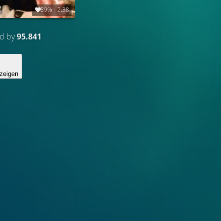
89%
2:38
ed by
95.841
zeigen