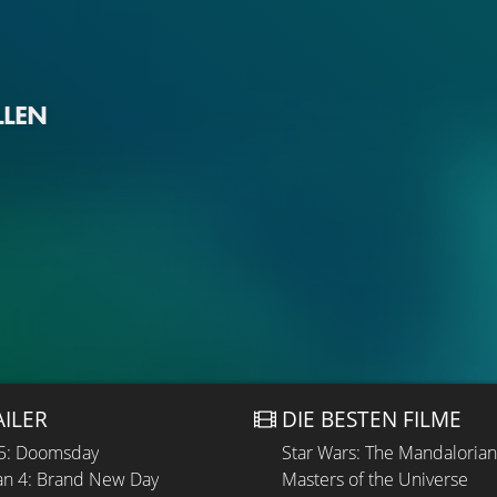
LLEN
AILER
DIE BESTEN FILME
 5: Doomsday
Star Wars: The Mandaloria
n 4: Brand New Day
Masters of the Universe