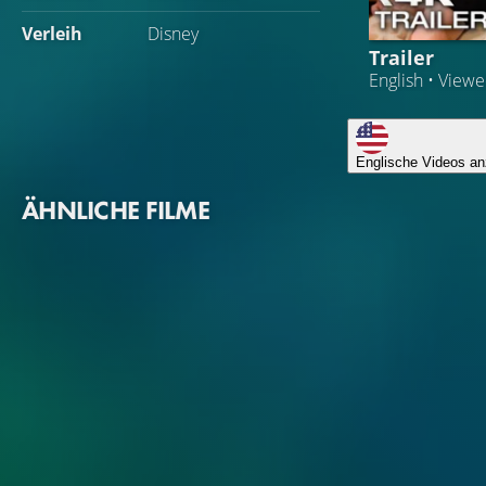
Verleih
Disney
Trailer
English • View
Englische Videos an
ÄHNLICHE FILME