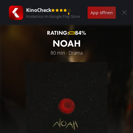
KinoCheck
App öffnen
Kostenlos im Google Play Store
RATING:
84%
NOAH
80 min · Drama