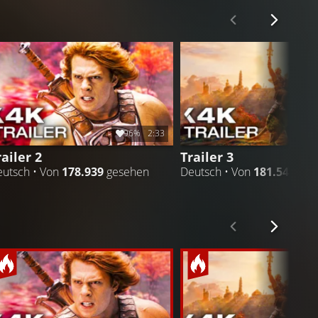
96%
2:33
railer 2
Trailer 3
utsch • Von
178.939
gesehen
Deutsch • Von
181.547
ges