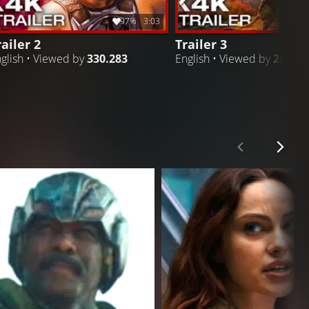
97%
3:03
railer 2
Trailer 3
glish • Viewed by
330.283
English • Viewed by
262.78