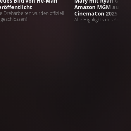
eues Bild von He-Man
Mary mit Ryan Goslin
aks begleitet. Die Reaktionen der Fans fielen dabei gemischt
eröffentlicht
Amazon MGM auf de
tießen Änderungen an der Hintergrundgeschichte und
CinemaCon 2025
e Dreharbeiten wurden offiziell
geschlossen!
Alle Highlights des Amaz
Panels