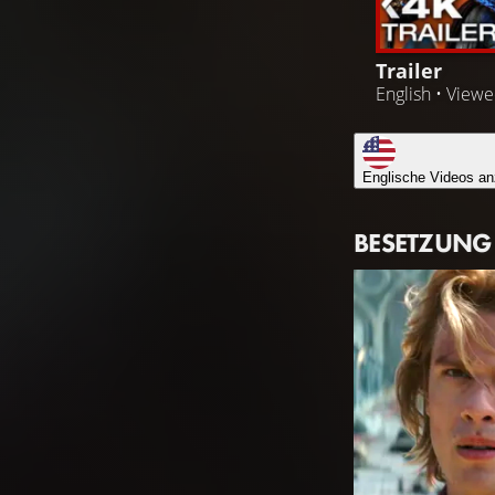
Trailer
English • View
Englische Videos an
BESETZUNG