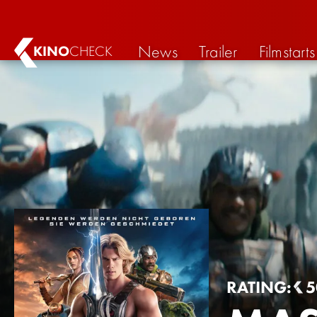
News
Trailer
Filmstarts
KINO
CHECK
RATING:
5