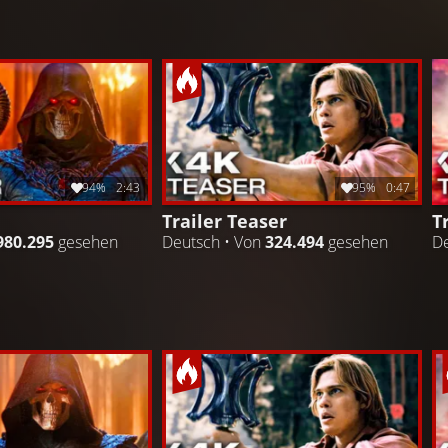
94%
2:43
95%
0:47
Trailer Teaser
T
980.295
gesehen
Deutsch • Von
324.494
gesehen
De