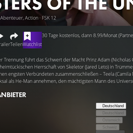
TERS OF THE U
 Abenteuer, Action · FSK 12
30 Tage kostenlos, dann 8.99/Monat (Partner
railer
Teilen
Watchlist
r Trennung führt das Schwert der Macht Prinz Adam (Nicholas Ga
heimtückischen Herrschaft von Skeletor (Jared Leto) in Trümmer
inen engsten Verbündeten zusammenschließen – Teela (Camila M
cksal als He-Man annehmen, den mächtigsten Mann des Univer
ANBIETER
Deutschland
Deutschland
Österreich
Schweiz