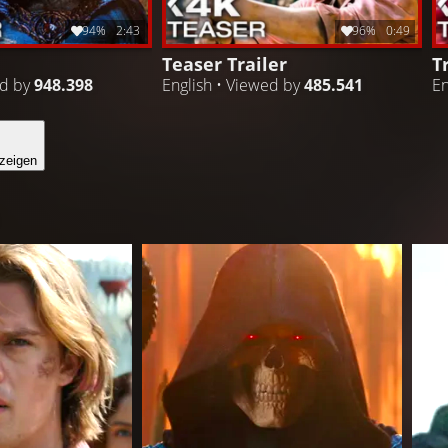
94%
2:43
96%
0:49
Teaser Trailer
T
ed by
948.398
English • Viewed by
485.541
En
zeigen