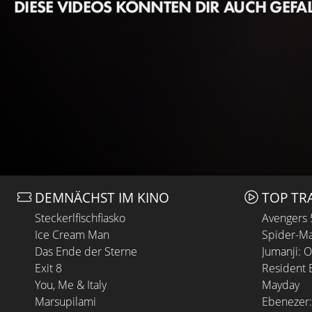
DIESE VIDEOS KÖNNTEN DIR AUCH GEFA
DEMNÄCHST IM KINO
TOP TR
Steckerlfischfiasko
Avengers
Ice Cream Man
Spider-Ma
Das Ende der Sterne
Jumanji: 
Exit 8
Resident E
You, Me & Italy
Mayday
Marsupilami
Ebenezer: