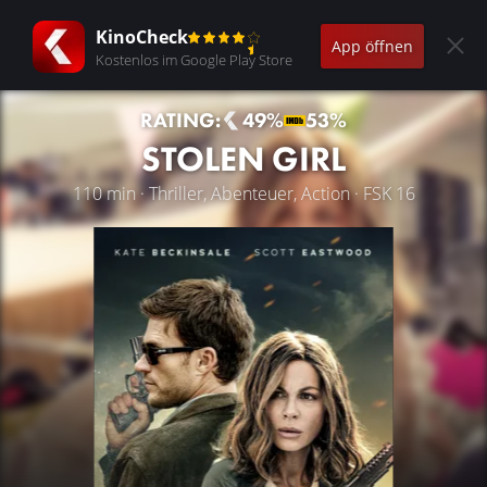
KinoCheck
App öffnen
Kostenlos im Google Play Store
RATING:
49%
53%
STOLEN GIRL
110 min · Thriller, Abenteuer, Action · FSK 16