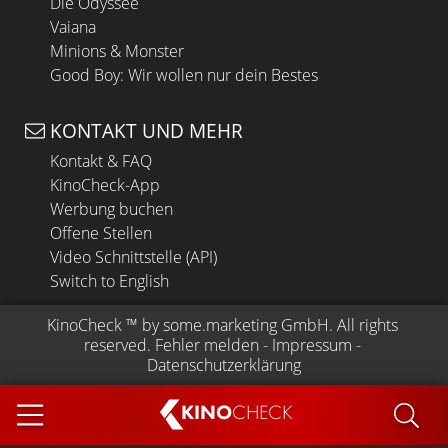
Die Odyssee
Vaiana
Minions & Monster
Good Boy: Wir wollen nur dein Bestes
KONTAKT UND MEHR
Kontakt & FAQ
KinoCheck-App
Werbung buchen
Offene Stellen
Video Schnittstelle (API)
Switch to English
KinoCheck
 ™ by 
some.marketing GmbH
. All rights 
reserved.
Fehler melden
 - 
Impressum
 - 
Datenschutzerklärung
KINO
CHECK