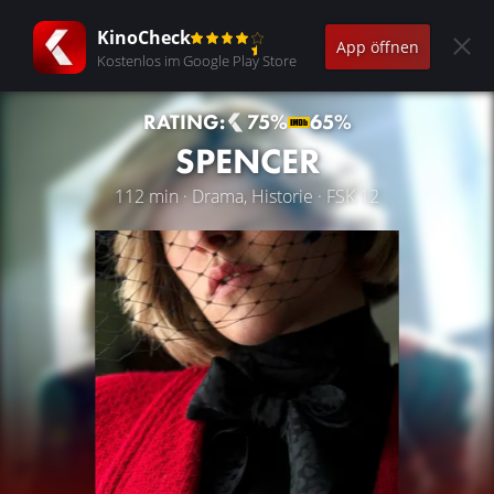
KinoCheck
App öffnen
Kostenlos im Google Play Store
RATING:
75%
65%
SPENCER
112 min · Drama, Historie · FSK 12