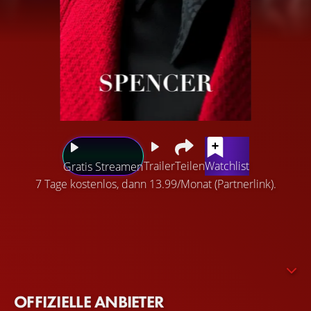
Trailer
Teilen
Watchlist
Gratis Streamen
7 Tage kostenlos, dann 13.99/Monat (Partnerlink).
Deckt ein kritisches Wochenende in den frühen 90er
Jahren ab, als Prinzessin Diana entschied, dass ihre Ehe
mit Prinz Charles nicht funktionierte und dass sie von
ihrem Weg abkommen musste, eines Tages Königin zu
werden.
OFFIZIELLE ANBIETER