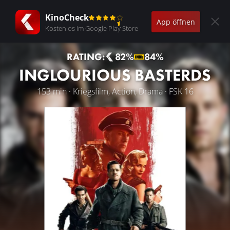
KinoCheck
App öffnen
Kostenlos im Google Play Store
RATING:
82%
84%
INGLOURIOUS BASTERDS
153 min · Kriegsfilm, Action, Drama · FSK 16