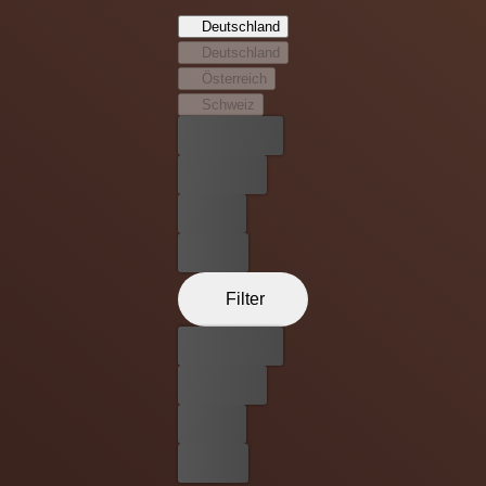
gegen Nazis durchführen. Sie werden in Frankreich
Deutschland
abgesetzt, um dort unterzutauchen. Von den Deutschen
Deutschland
als ‚Die Bastarde' gefürchtet versuchen sie den Führer
Österreich
des III. Reichs zu töten.
Schweiz
Bester Preis
Kostenlos
Leihen
Kaufen
Filter
Bester Preis
Kostenlos
Leihen
Kaufen