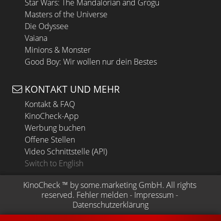
Star Wars: The Mandalorian and Grogu
Masters of the Universe
Die Odyssee
Vaiana
Minions & Monster
Good Boy: Wir wollen nur dein Bestes
KONTAKT UND MEHR
Kontakt & FAQ
KinoCheck-App
Werbung buchen
Offene Stellen
Video Schnittstelle (API)
Switch to English
KinoCheck
 ™ by 
some.marketing GmbH
. All rights 
reserved.
Fehler melden
 - 
Impressum
 - 
Datenschutzerklärung