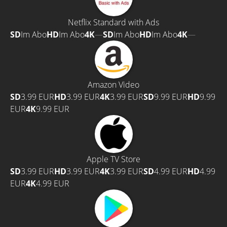
Netflix Standard with Ads
SD
Im Abo
HD
Im Abo
4K
—
SD
Im Abo
HD
Im Abo
4K
—
Amazon Video
SD
3.99 EUR
HD
3.99 EUR
4K
3.99 EUR
SD
9.99 EUR
HD
9.99
EUR
4K
9.99 EUR
Apple TV Store
SD
3.99 EUR
HD
3.99 EUR
4K
3.99 EUR
SD
4.99 EUR
HD
4.99
EUR
4K
4.99 EUR