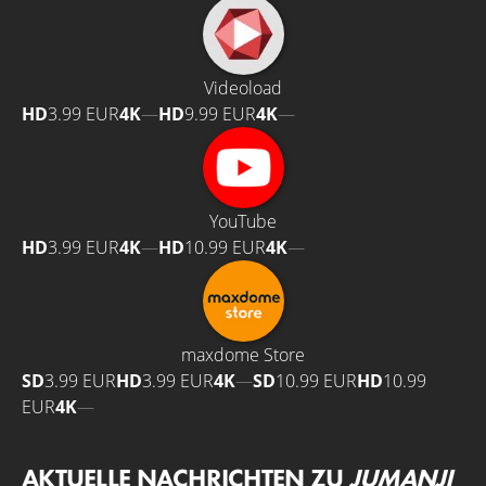
Videoload
HD
3.99 EUR
4K
—
HD
9.99 EUR
4K
—
YouTube
HD
3.99 EUR
4K
—
HD
10.99 EUR
4K
—
maxdome Store
SD
3.99 EUR
HD
3.99 EUR
4K
—
SD
10.99 EUR
HD
10.99
EUR
4K
—
AKTUELLE NACHRICHTEN ZU
JUMANJI