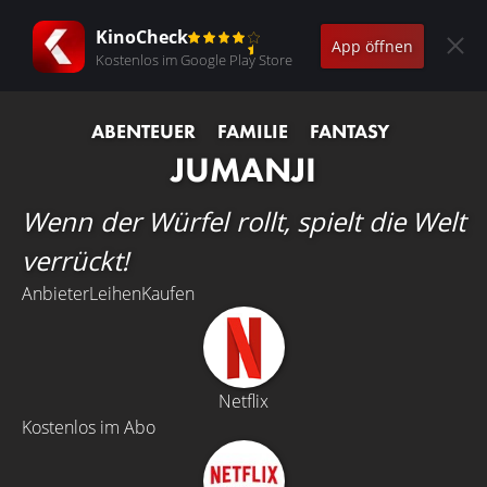
KinoCheck
App öffnen
Kostenlos im Google Play Store
ABENTEUER
FAMILIE
FANTASY
JUMANJI
Wenn der Würfel rollt, spielt die Welt
verrückt!
Anbieter
Leihen
Kaufen
Netflix
Kostenlos im Abo