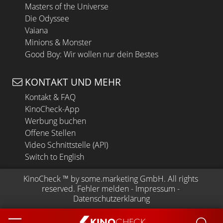
Masters of the Universe
Die Odyssee
Vaiana
Minions & Monster
Good Boy: Wir wollen nur dein Bestes
KONTAKT UND MEHR
Kontakt & FAQ
KinoCheck-App
Werbung buchen
Offene Stellen
Video Schnittstelle (API)
Switch to English
KinoCheck
 ™ by 
some.marketing GmbH
. All rights 
reserved.
Fehler melden
 - 
Impressum
 - 
Datenschutzerklärung
KINO
CHECK