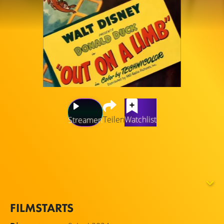
Teilen
Watchlist
Streamen
Donald führt eine kleine Baumoperation durch, als er
Chip 'n' Dale beim Nusssammeln entdeckt. Er sägt den
Ast außerhalb ihres Lochs ab und streicht ihn mit Teer
ein, in dem Dale stecken bleibt. Dann hat Donald ein
wenig Spaß mit der langstieligen Baumschere.
FILMSTARTS