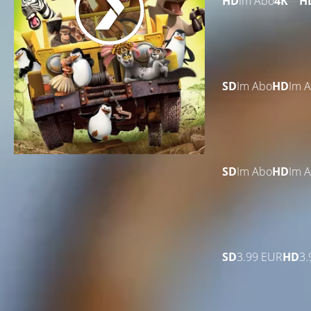
HD
Im Abo
4K
—
H
SD
Im Abo
HD
Im 
SD
Im Abo
HD
Im 
SD
3.99 EUR
HD
3.