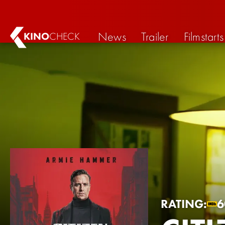
News
Trailer
Filmstarts
KINO
CHECK
RATING:
6