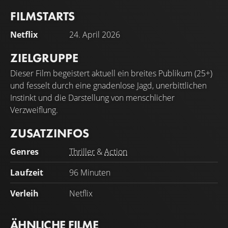
FILMSTARTS
Charlize Theron
Taron Egerton
Netflix
24. April 2026
Sasha
Ben
ZIELGRUPPE
Dieser Film begeistert aktuell ein breites Publikum (25+)
und fesselt durch eine gnadenlose Jagd, unerbittlichen
Instinkt und die Darstellung von menschlicher
Verzweiflung.
ZUSATZINFOS
Genres
Thriller
&
Action
Laufzeit
96 Minuten
Verleih
Netflix
ÄHNLICHE FILME