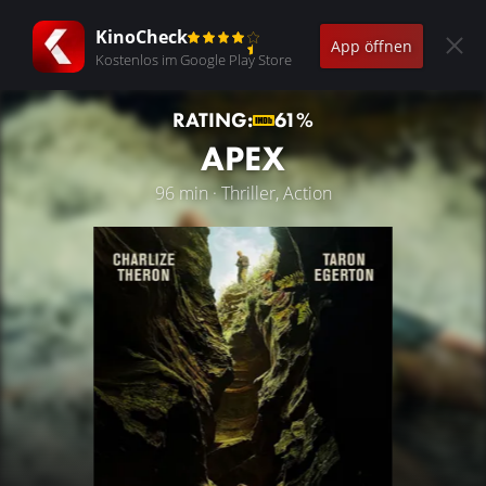
KinoCheck
App öffnen
Kostenlos im Google Play Store
RATING:
61%
APEX
96 min · Thriller, Action