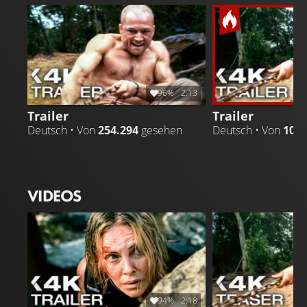
tödliches Duell, bei dem Überleben und
Entschlossenheit auf die Probe gestellt werden.
96%
2:13
Trailer
Trailer
Deutsch • Von
254.294
gesehen
Deutsch • Von
103.
VIDEOS
94%
2:18