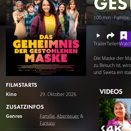
GES
100 min · Familie,
Trailer
Teilen
Watch
Die Maske der Ma
zu Besuch ist, wi
und Sweta ein sta
FILMSTARTS
VIDEOS
Kino
29. Oktober 2026
ZUSATZINFOS
Genres
Familie
,
Abenteuer
&
Fantasy