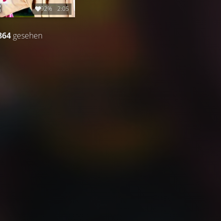
92%
2:05
864
gesehen