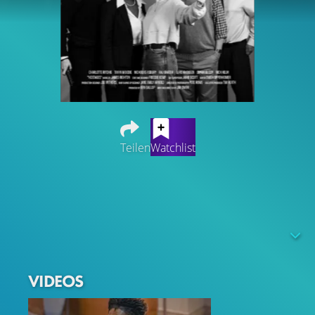
Teilen
Watchlist
Nach einer schrecklichen Explosion in einem Londoner
Hotel fliehen drei Fremde gemeinsam und verstecken
sich in einem Zimmer. Hostages ist eine Komödie über
den 24-Stunden-Nachrichtenzyklus, "Experten" und die
Frage, ob die sozialen Medien wichtiger sind als das
Leben der Menschen....
VIDEOS