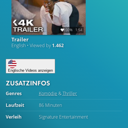
100%
1:54
Trailer
English • Viewed by
1.462
Englische Videos anzeigen
ZUSATZINFOS
Genres
Komödie
&
Thriller
Laufzeit
86 Minuten
Verleih
Signature Entertainment