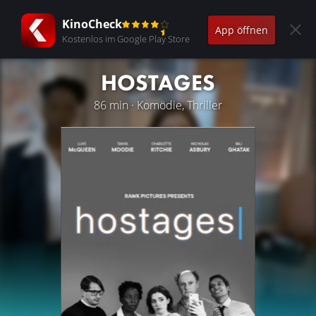
KinoCheck
App öffnen
Kostenlos im Google Play Store
HOSTAGES
86 min · Komödie, Thriller