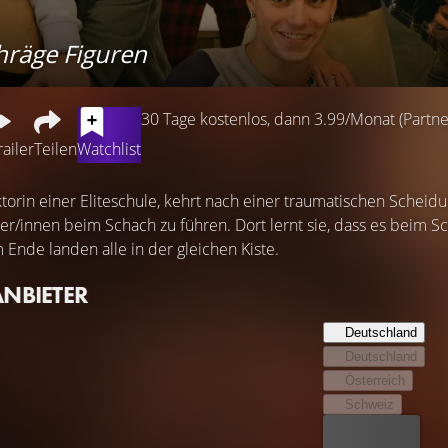
hräge Figuren
30 Tage kostenlos, dann 3.99/Monat (Partner
railer
Teilen
Watchlist
ktorin einer Eliteschule, kehrt nach einer traumatischen Scheid
ler/innen beim Schach zu führen. Dort lernt sie, dass es beim 
 Ende landen alle in der gleichen Kiste.
ANBIETER
Deutschland
Deutschland
Österreich
Schweiz
Bester Preis