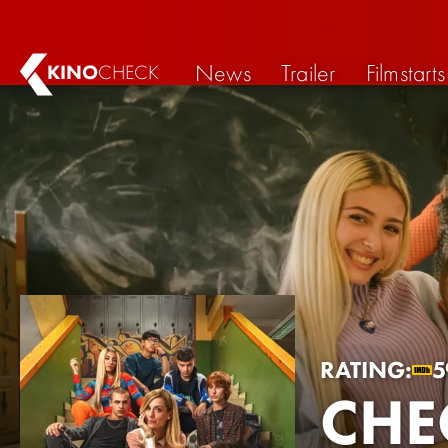
News
Trailer
Filmstarts
KINO
CHECK
RATING:
5
CHE