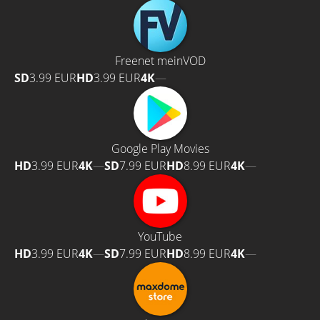
Freenet meinVOD
SD
3.99 EUR
HD
3.99 EUR
4K
—
Google Play Movies
HD
3.99 EUR
4K
—
SD
7.99 EUR
HD
8.99 EUR
4K
—
YouTube
HD
3.99 EUR
4K
—
SD
7.99 EUR
HD
8.99 EUR
4K
—