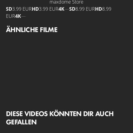
maxdome Store
SD
3.99 EUR
HD
3.99 EUR
4K
—
SD
8.99 EUR
HD
8.99
EUR
4K
—
ÄHNLICHE FILME
DIESE VIDEOS KÖNNTEN DIR AUCH
GEFALLEN