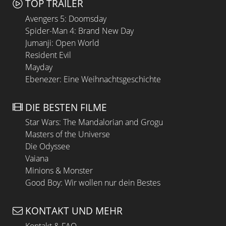
TOP TRAILER
Avengers 5: Doomsday
Spider-Man 4: Brand New Day
Jumanji: Open World
Resident Evil
Mayday
Ebenezer: Eine Weihnachtsgeschichte
DIE BESTEN FILME
Star Wars: The Mandalorian and Grogu
Masters of the Universe
Die Odyssee
Vaiana
Minions & Monster
Good Boy: Wir wollen nur dein Bestes
KONTAKT UND MEHR