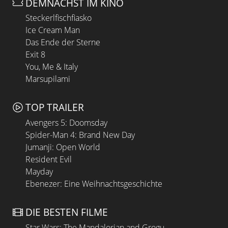
DEMNÄCHST IM KINO
Steckerlfischfiasko
Ice Cream Man
Das Ende der Sterne
Exit 8
You, Me & Italy
Marsupilami
TOP TRAILER
Avengers 5: Doomsday
Spider-Man 4: Brand New Day
Jumanji: Open World
Resident Evil
Mayday
Ebenezer: Eine Weihnachtsgeschichte
DIE BESTEN FILME
Star Wars: The Mandalorian and Grogu