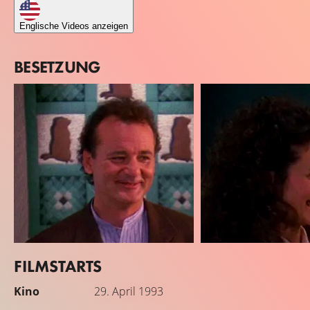
Englische Videos anzeigen
BESETZUNG
FILMSTARTS
Bill Murray
Andie MacDowell
Kino
29. April 1993
Phil Connors
Rita Hanson