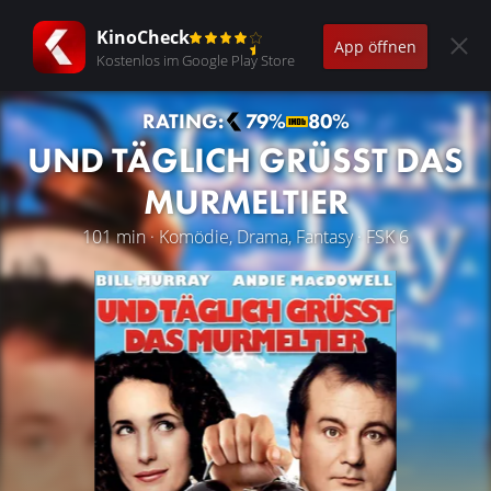
KinoCheck
App öffnen
Kostenlos im Google Play Store
RATING:
79%
80%
UND TÄGLICH GRÜSST DAS M
URMELTIER
101 min · Komödie, Drama, Fantasy · FSK 6