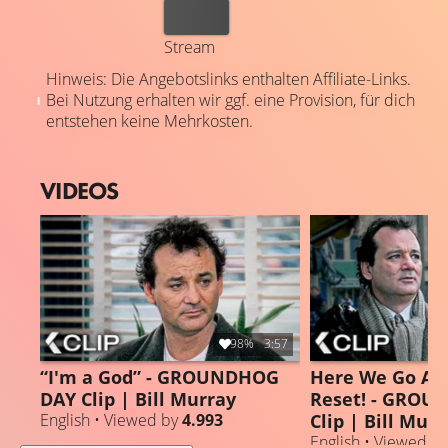
Kaufen
Stream
Hinweis: Die Angebotslinks enthalten Affiliate-Links.
Bei Nutzung erhalten wir ggf. eine Provision, für dich
entstehen keine Mehrkosten.
VIDEOS
98%
3:57
“I'm a God” - GROUNDHOG
Here We Go Aga
DAY Clip | Bill Murray
Reset! - GRO
Clip | Bill Murr
English • Viewed by
4.993
English • Viewed b