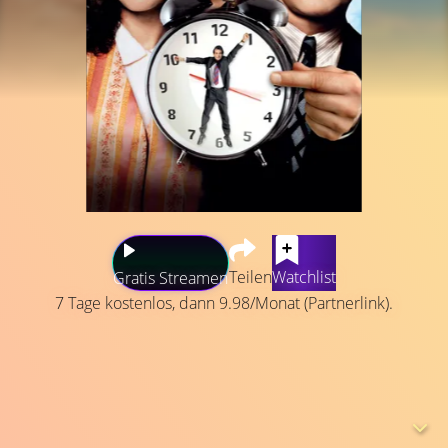
Teilen
Watchlist
Gratis Streamen
7 Tage kostenlos, dann 9.98/Monat (Partnerlink).
Es ist der 2. Februar, Murmeltiertag: Für eine Reportage
über das alljährliche Wettervorhersage-Ritual verschlägt
es den sarkastischen, verbitterten, stets miesgelaunten
und unfreundlichen Wettermann Phil Connors, seine