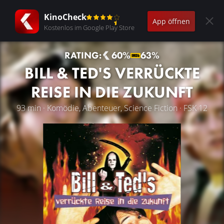
KinoCheck
App öffnen
Kostenlos im Google Play Store
RATING:
60%
63%
BILL & TED'S VERRÜCKTE
REISE IN DIE ZUKUNFT
93 min · Komödie, Abenteuer, Science Fiction · FSK 12