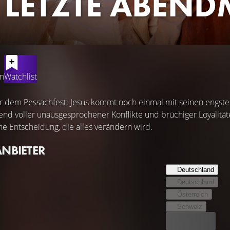
 LETZTE ABEN
en
Watchlist
vor dem Pessachfest: Jesus kommt noch einmal mit seinen engs
nd voller unausgesprochener Konflikte und brüchiger Loyalität
ine Entscheidung, die alles verändern wird.
ANBIETER
Deutschland
Deutschland
Österreich
Schweiz
Bester Preis