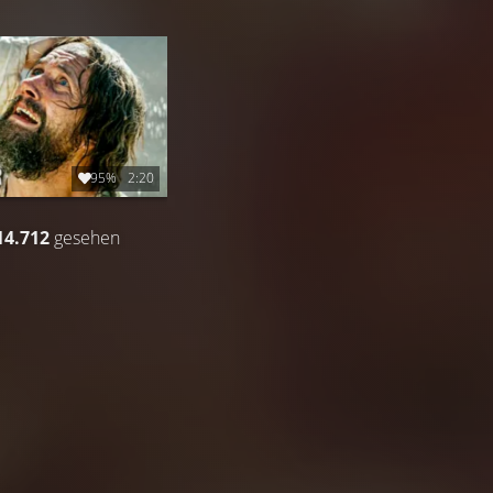
95%
2:20
14.712
gesehen