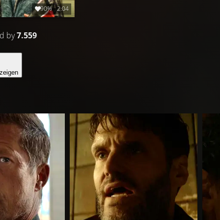
90%
2:04
ed by
7.559
zeigen