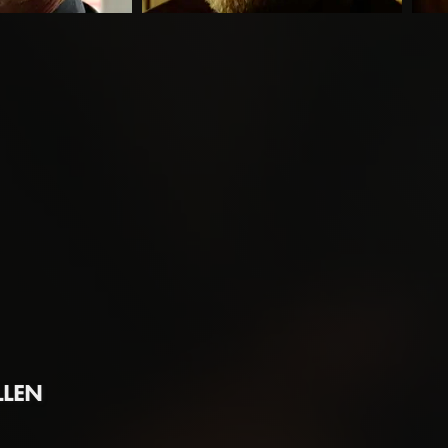
Philippe Reinhardt
Nata
Father
Son
LLEN