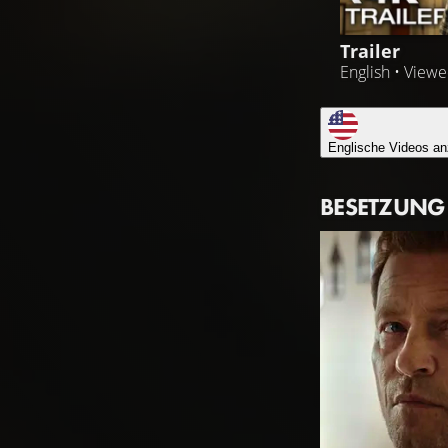
Trailer
English • View
Englische Videos an
BESETZUNG