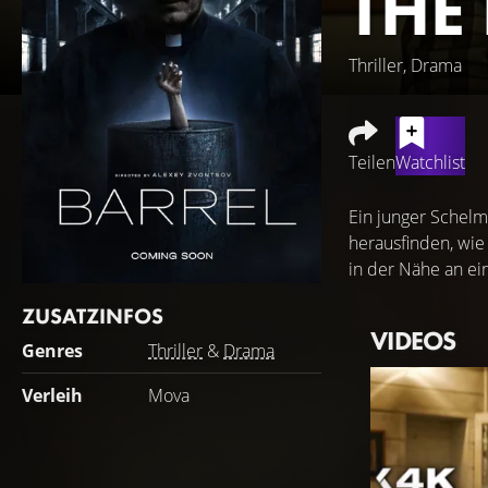
THE
Thriller, Drama
Teilen
Watchlist
Ein junger Schelm
herausfinden, wie
in der Nähe an ei
ZUSATZINFOS
VIDEOS
Genres
Thriller
&
Drama
Verleih
Mova