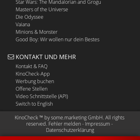
Star Wars: The Mandalorian and Grogu
Masters of the Universe
Die Odyssee
Vaiana
Minions & Monster
Good Boy: Wir wollen nur dein Bestes
KONTAKT UND MEHR
Kontakt & FAQ
KinoCheck-App
Werbung buchen
Offene Stellen
Video Schnittstelle (API)
Switch to English
KinoCheck
 ™ by 
some.marketing GmbH
. All rights 
reserved.
Fehler melden
 - 
Impressum
 - 
Datenschutzerklärung