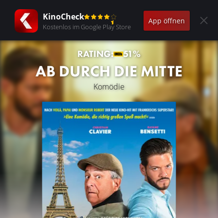
KinoCheck
App öffnen
Kostenlos im Google Play Store
RATING:
51%
AB DURCH DIE MITTE
Komödie