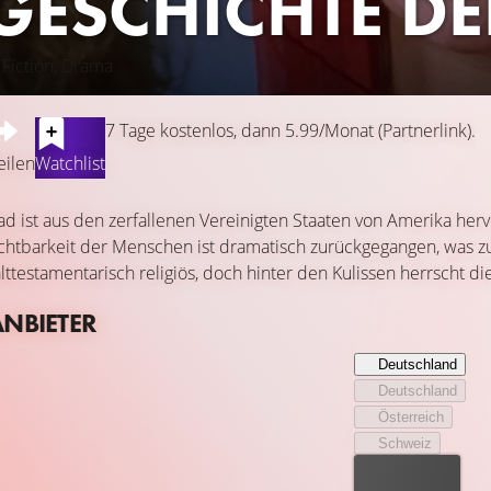
 GESCHICHTE DE
 Fiction, Drama
7 Tage kostenlos, dann 5.99/Monat (Partnerlink).
eilen
Watchlist
ad ist aus den zerfallenen Vereinigten Staaten von Amerika he
chtbarkeit der Menschen ist dramatisch zurückgegangen, was z
alttestamentarisch religiös, doch hinter den Kulissen herrscht 
ANBIETER
Deutschland
Deutschland
Österreich
Schweiz
Bester Preis