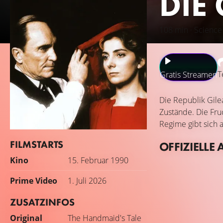
DIE
108 min · Science
T
Gratis Streamen
Die Republik Gile
Zustände. Die Fru
Regime gibt sich 
FILMSTARTS
OFFIZIELLE 
Kino
15. Februar 1990
Prime Video
1. Juli 2026
ZUSATZINFOS
Original
The Handmaid's Tale