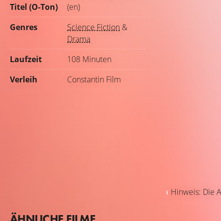
Titel (O-Ton)
(en)
Genres
Science Fiction
&
Drama
Laufzeit
108 Minuten
Verleih
Constantin Film
Hinweis: Die A
ÄHNLICHE FILME