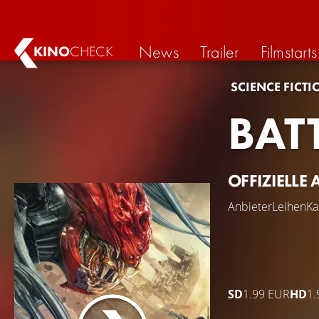
News
Trailer
Filmstarts
KINO
CHECK
SCIENCE FICTI
BAT
OFFIZIELLE 
Anbieter
Leihen
Ka
SD
1.99 EUR
HD
1.