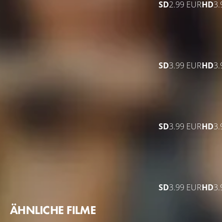
SD
2.99 EUR
HD
3.
SD
3.99 EUR
HD
3.
SD
3.99 EUR
HD
3.
SD
3.99 EUR
HD
3.
ÄHNLICHE FILME