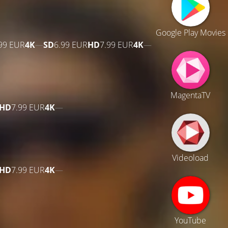
Google Play Movies
99 EUR
4K
—
SD
6.99 EUR
HD
7.99 EUR
4K
—
MagentaTV
HD
7.99 EUR
4K
—
Videoload
HD
7.99 EUR
4K
—
YouTube