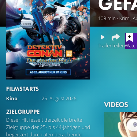
GEF
109 min · Krimi, A
Trailer
Teilen
Watch
Conan und seine F
schwarzes Motorrad
Verkehrspolizisti
Gruppe ein hochm
FILMSTARTS
und entkommt erne
Kino
25. August 2026
dazu veranlasst, e
VIDEOS
Erinnerungen an i
ZIELGRUPPE
zwischen der Gött
Dieser Hit fesselt derzeit die breite
Zielgruppe der 25- bis 44-Jährigen und
begeistert durch atemberaubende