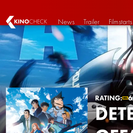
News
Trailer
Filmstarts
KINO
CHECK
RATING:
DET