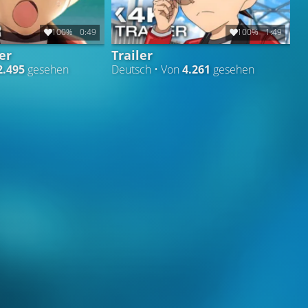
100%
0:49
100%
1:49
er
Trailer
2.495
gesehen
Deutsch • Von
4.261
gesehen