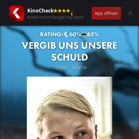
KinoCheck
App öffnen
Kostenlos im Google Play Store
RATING:
60%
65%
VERGIB UNS UNSERE
SCHULD
13 min · Drama