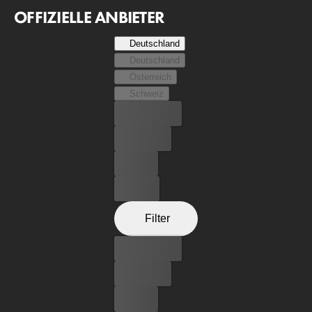
Angelegenheit ans Licht der Öffentlichkeit gezerrt hat.
OFFIZIELLE ANBIETER
Deutschland
Deutschland
Österreich
Schweiz
Bester Preis
Kostenlos
Leihen
Kaufen
Filter
Bester Preis
Kostenlos
Leihen