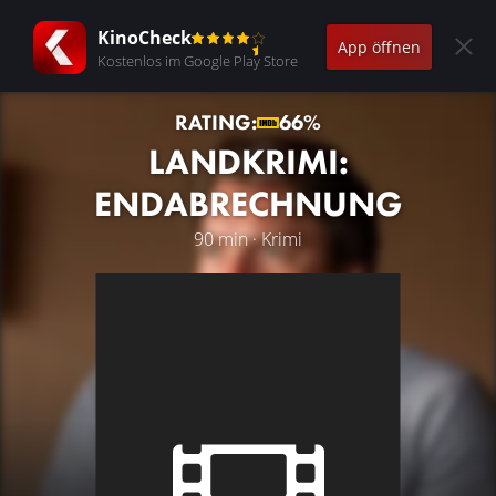
KinoCheck
App öffnen
Kostenlos im Google Play Store
RATING:
66%
LANDKRIMI:
ENDABRECHNUNG
90 min · Krimi